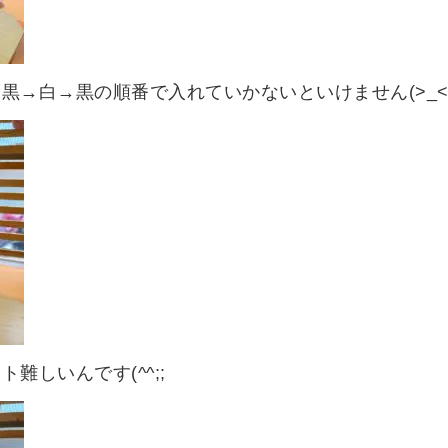
黒→白→黒の順番で入れていかないといけません(>_<
難しいんです(^^;;