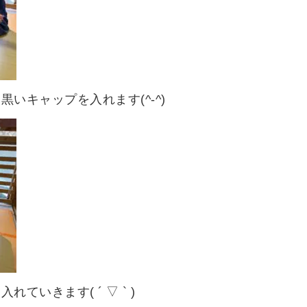
いキャップを入れます(^-^)
いきます( ´ ▽ ` )